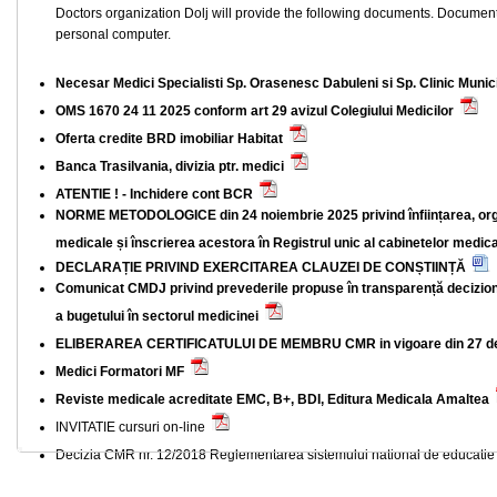
Doctors organization Dolj will provide the following documents. Docume
personal computer.
Necesar Medici Specialisti Sp. Orasenesc Dabuleni si Sp. Clinic Munic
OMS 1670 24 11 2025 conform art 29 avizul Colegiului Medicilor
Oferta credite BRD imobiliar Habitat
Banca Trasilvania, divizia ptr. medici
ATENTIE ! - Inchidere cont BCR
NORME METODOLOGICE din 24 noiembrie 2025 privind înființarea, orga
medicale și înscrierea acestora în Registrul unic al cabinetelor medi
DECLARAȚIE PRIVIND EXERCITAREA CLAUZEI DE CONȘTIINȚĂ
Comunicat CMDJ privind prevederile propuse în transparență decizio
a bugetului în sectorul medicinei
ELIBERAREA CERTIFICATULUI DE MEMBRU CMR in vigoare din 27 
Medici Formatori MF
Reviste medicale acreditate EMC, B+, BDI, Editura Medicala Amaltea
INVITATIE cursuri on-line
Decizia CMR nr. 12/2018 Reglementarea sistemului national de educati