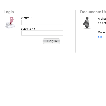
Login
Documente Ut
CNP* :
Aici p
de act
Parola* :
Docum
aici
.
Login